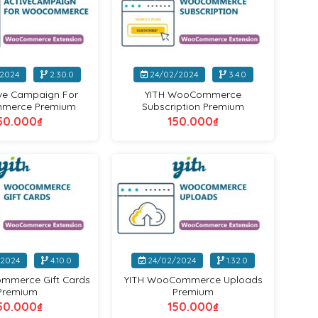
+
2024
2.30.0
24/02/2024
3.4.0
ive Campaign For
YITH WooCommerce
merce Premium
Subscription Premium
50.000
₫
150.000
₫
Yithemes
Yithemes
+
2024
4.10.0
24/02/2024
1.32.0
mmerce Gift Cards
YITH WooCommerce Uploads
Premium
Premium
50.000
₫
150.000
₫