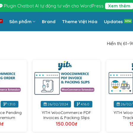
Plugin Chatbot AI tự động tư vấn cho WordPress
Xem thêm
Sản phẩm
Brand
Theme Việt Hóa
Updates
Hiển thị 61–
Yithemes
Yithemes
+
+
1.31.0
26/02/2024
4.16.0
26/02/
ce Pending
YITH WooCommerce PDF
YITH Woo
Premium
Invoices & Packing Slips
Trac
0
₫
150.000
₫
1