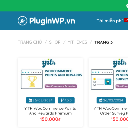
Bỏ
qua
nội
Tải miễn phí
dung
TRANG CHỦ
/
SHOP
/
YITHEMES
/
TRANG 3
Yithemes
+
+
26/02/2024
4.3.0
26/02/2024
YITH WooCommerce Points
YITH WooCommer
And Rewards Premium
Order Survey 
150.000
₫
150.00