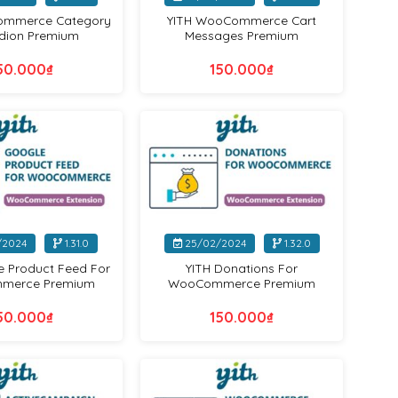
ommerce Category
YITH WooCommerce Cart
dion Premium
Messages Premium
50.000
₫
150.000
₫
Yithemes
Yithemes
+
/2024
1.31.0
25/02/2024
1.32.0
e Product Feed For
YITH Donations For
merce Premium
WooCommerce Premium
50.000
₫
150.000
₫
Yithemes
Yithemes