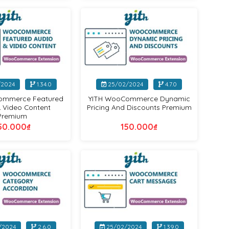
Yithemes
Yithemes
+
/2024
1.34.0
25/02/2024
4.7.0
ommerce Featured
YITH WooCommerce Dynamic
 Video Content
Pricing And Discounts Premium
Premium
50.000
₫
150.000
₫
Yithemes
Yithemes
+
/2024
2.6.0
25/02/2024
1.39.0