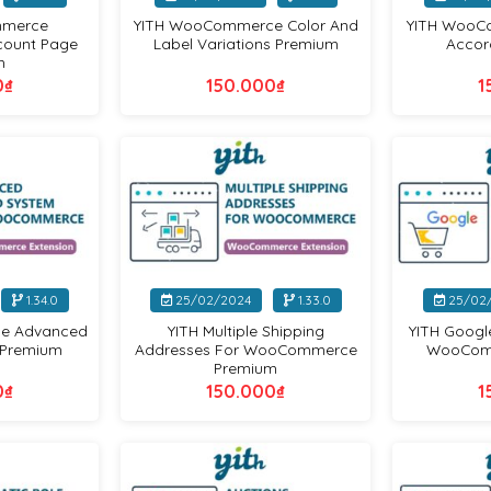
mmerce
YITH WooCommerce Color And
YITH WooC
count Page
Label Variations Premium
Accor
m
0
₫
150.000
₫
1
Yithemes
Yithemes
+
+
1.34.0
25/02/2024
1.33.0
25/02
e Advanced
YITH Multiple Shipping
YITH Googl
 Premium
Addresses For WooCommerce
WooCom
Premium
0
₫
150.000
₫
1
Yithemes
Yithemes