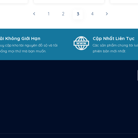
1
2
3
4
ải Không Giới Hạn
Cập Nhất Liên Tục
uy cập kho tài nguyên đồ sộ và tải
Các sản phẩm chúng tôi lu
uống mọi thứ mà bạn muốn.
phiên bản mới nhất.