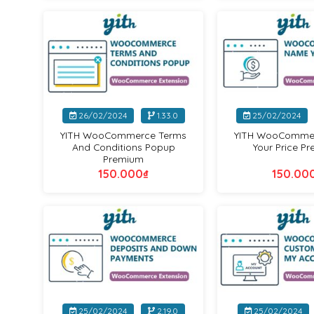
Yithemes
+
+
26/02/2024
1.33.0
25/02/2024
YITH WooCommerce Terms
YITH WooComme
And Conditions Popup
Your Price P
Premium
150.000
₫
150.00
Yithemes
+
+
25/02/2024
2.19.0
25/02/2024