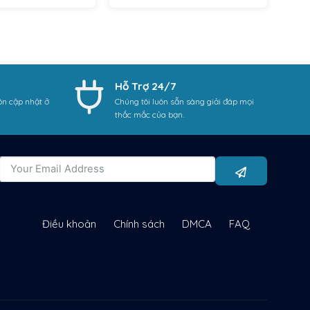
Hỗ Trợ 24/7
ôn cập nhật ở
Chúng tôi luôn sẵn sàng giải đáp mọi
thắc mắc của bạn.
Điều khoản
Chính sách
DMCA
FAQ