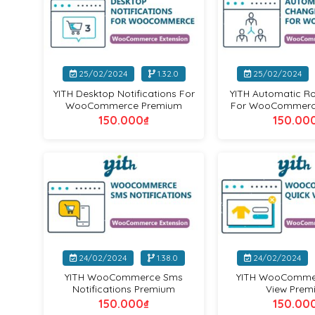
+
+
25/02/2024
1.32.0
25/02/2024
YITH Desktop Notifications For
YITH Automatic R
WooCommerce Premium
For WooCommerc
150.000
₫
150.00
Yithemes
+
+
24/02/2024
1.38.0
24/02/2024
YITH WooCommerce Sms
YITH WooComme
Notifications Premium
View Prem
150.000
₫
150.00