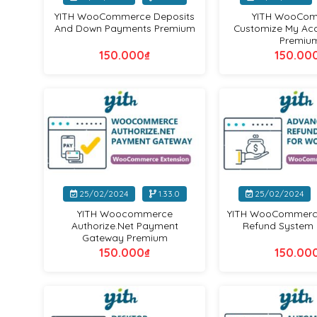
YITH WooCommerce Deposits
YITH WooCo
And Down Payments Premium
Customize My Ac
Premiu
150.000
₫
150.00
Yithemes
+
+
25/02/2024
1.33.0
25/02/2024
YITH Woocommerce
YITH WooCommerc
Authorize.Net Payment
Refund System
Gateway Premium
150.000
₫
150.00
Yithemes