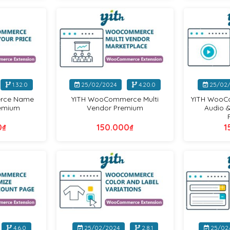
Yithemes
Yithemes
+
+
1.32.0
25/02/2024
4.20.0
25/02
rce Name
YITH WooCommerce Multi
YITH WooC
remium
Vendor Premium
Audio &
0
₫
150.000
₫
1
Yithemes
Yithemes
+
+
4.6.0
25/02/2024
2.8.1
25/02