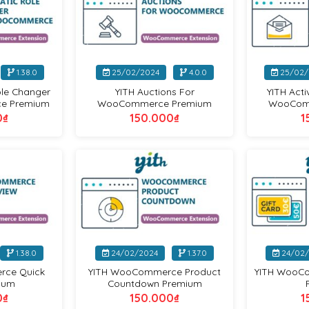
+
+
1.38.0
25/02/2024
4.0.0
25/02/
ole Changer
YITH Auctions For
YITH Act
e Premium
WooCommerce Premium
WooCom
0
₫
150.000
₫
1
Yithemes
Yithemes
+
+
1.38.0
24/02/2024
1.37.0
24/02/
rce Quick
YITH WooCommerce Product
YITH WooCo
ium
Countdown Premium
0
₫
150.000
₫
1