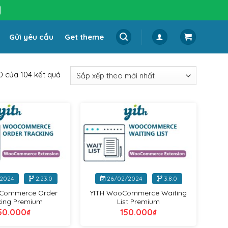
Gửi yêu cầu
Get theme
Đã
90 của 104 kết quả
sắp
xếp
theo
Yithemes
Yithemes
mới
nhất
+
2024
2.23.0
26/02/2024
3.8.0
Commerce Order
YITH WooCommerce Waiting
king Premium
List Premium
50.000
₫
150.000
₫