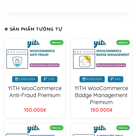
# SẢN PHẨM TƯƠNG TỰ
Yithemes
Yithemes
23/03/2024
1.37.0
01/03/2024
3.4.0
YITH WooCommerce
YITH WooCommerce
Anti-Fraud Premium
Badge Management
Premium
150.000
₫
150.000
₫
Yithemes
Yithemes