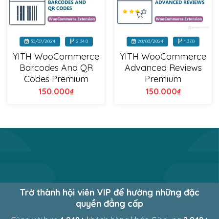
30/07/2024
2.34.0
20/03/2024
1.37.0
YITH WooCommerce
YITH WooCommerce
Barcodes And QR
Advanced Reviews
Codes Premium
Premium
150.000
₫
150.000
₫
Trở thành hội viên VIP để hưởng những đặc
quyền đẳng cấp