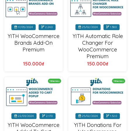
17/05/2024
2.24.0
25/02/2024
1.38.0
YITH WooCommerce
YITH Automatic Role
Brands Add-On
Changer For
Premium
WooCommerce
Premium
150.000
₫
150.000
₫
Yithemes
Yithemes
22/03/2024
2.17.0
25/02/2024
1.32.0
YITH WooCommerce
YITH Donations For