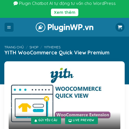
Bỏ
Plugin Chatbot AI tự động tư vấn cho WordPress
qua
Xem thêm
nội
dung
TRANG CHỦ
/
SHOP
/
YITHEMES
YITH WooCommerce Quick View Premium
GỬI YÊU CẦU
LIVE PREVIEW