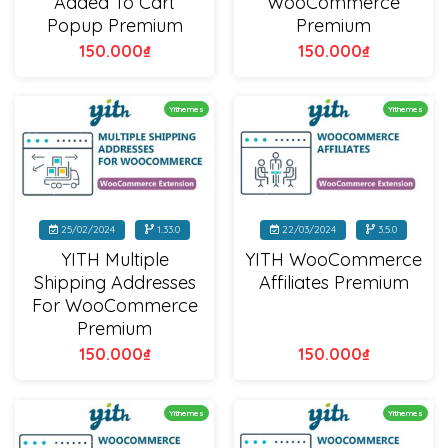
Added To Cart
WooCommerce
Popup Premium
Premium
150.000
₫
150.000
₫
Yithemes
Yithemes
25/02/2024
1.33.0
22/03/2024
3.5.0
YITH Multiple
YITH WooCommerce
Shipping Addresses
Affiliates Premium
For WooCommerce
Premium
150.000
₫
150.000
₫
Yithemes
Yithemes