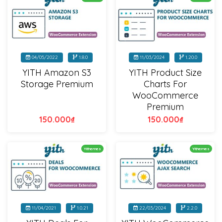
04/05/2022
1.8.0
11/03/2024
1.20.0
YITH Amazon S3
YITH Product Size
Storage Premium
Charts For
WooCommerce
Premium
150.000
₫
150.000
₫
Yithemes
Yithemes
11/04/2021
1.0.21
22/03/2024
2.2.0