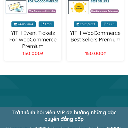
24/03/2024
1.35.0
23/03/2024
1.22.0
YITH Event Tickets
YITH WooCommerce
For WooCommerce
Best Sellers Premium
Premium
150.000
₫
150.000
₫
Trở thành hội viên VIP để hưởng những đặc
quyền đẳng cấp