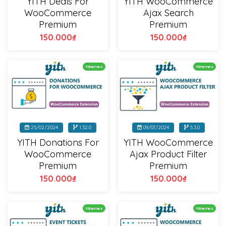
YITH Deals For
YITH WooCommerce
WooCommerce
Ajax Search
Premium
Premium
150.000
₫
150.000
₫
Yithemes
Yithemes
25/02/2024
1.32.0
09/07/2024
5.3.0
YITH Donations For
YITH WooCommerce
WooCommerce
Ajax Product Filter
Premium
Premium
150.000
₫
150.000
₫
Yithemes
Yithemes