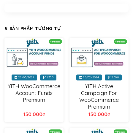
# SẢN PHẨM TƯƠNG TỰ
Yithemes
Yithemes
22/03/2024
1.35.0
25/02/2024
2.30.0
YITH WooCommerce
YITH Active
Account Funds
Campaign For
Premium
WooCommerce
Premium
150.000
₫
150.000
₫
Yithemes
Yithemes