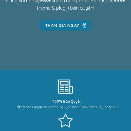
Cùng với hơn
4,999
+
khách hàng khác. Sử dụng
2,999
+
theme & plugin bản quyền!
THAM GIA NGAY
100% Bản Quyền
Tất cả các Plugin và Theme nguyên bản 100% theo Giấy phép GPL.