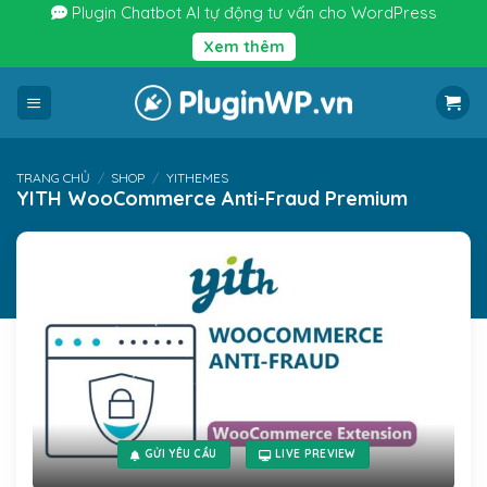
Bỏ
Plugin Chatbot AI tự động tư vấn cho WordPress
qua
Xem thêm
nội
dung
TRANG CHỦ
/
SHOP
/
YITHEMES
YITH WooCommerce Anti-Fraud Premium
GỬI YÊU CẦU
LIVE PREVIEW