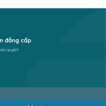
ền đẳng cấp
bản quyền!