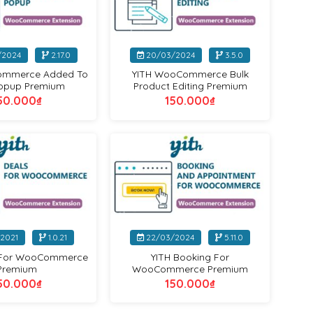
+
/2024
2.17.0
20/03/2024
3.5.0
ommerce Added To
YITH WooCommerce Bulk
Popup Premium
Product Editing Premium
50.000
₫
150.000
₫
Yithemes
Yithemes
+
/2021
1.0.21
22/03/2024
5.11.0
s For WooCommerce
YITH Booking For
Premium
WooCommerce Premium
50.000
₫
150.000
₫