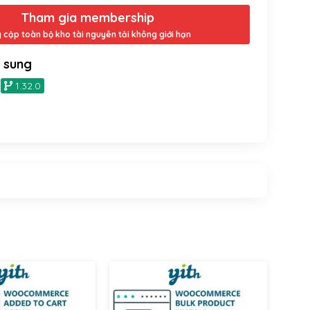
Tham gia membership
y cập toàn bộ kho tài nguyên tải không giới hạn
ổ sung
1.32.0
Yithemes
Yithemes