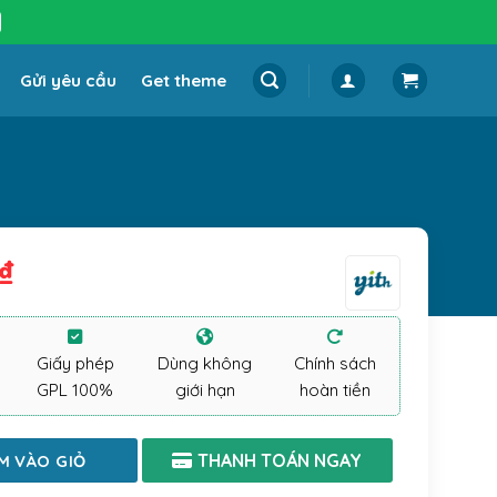
Gửi yêu cầu
Get theme
₫
Giấy phép
Dùng không
Chính sách
GPL 100%
giới hạn
hoàn tiền
M VÀO GIỎ