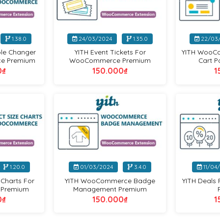
+
+
1.38.0
24/03/2024
1.35.0
22/03
ole Changer
YITH Event Tickets For
YITH WooC
e Premium
WooCommerce Premium
Cart 
0
₫
150.000
₫
1
Yithemes
Yithemes
+
+
1.20.0
01/03/2024
3.4.0
11/04
 Charts For
YITH WooCommerce Badge
YITH Deal
Premium
Management Premium
0
₫
150.000
₫
1