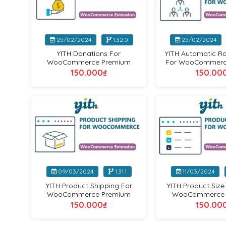
+
+
25/02/2024
1.32.0
25/02/2024
YITH Donations For
YITH Automatic R
WooCommerce Premium
For WooCommerc
150.000
₫
150.00
Yithemes
+
+
09/03/2024
1.31.1
11/03/2024
YITH Product Shipping For
YITH Product Size
WooCommerce Premium
WooCommerce 
150.000
₫
150.00