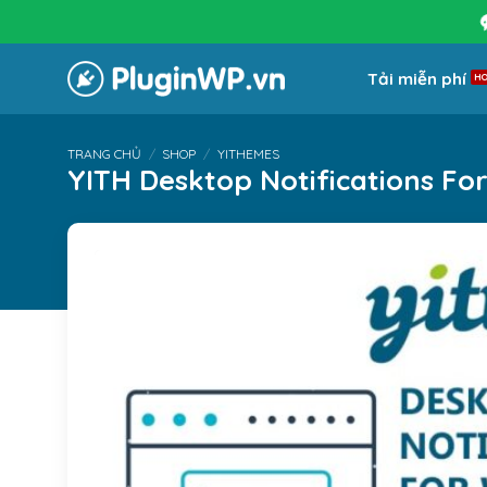
Bỏ
qua
nội
Tải miễn phí
dung
TRANG CHỦ
/
SHOP
/
YITHEMES
YITH Desktop Notifications 