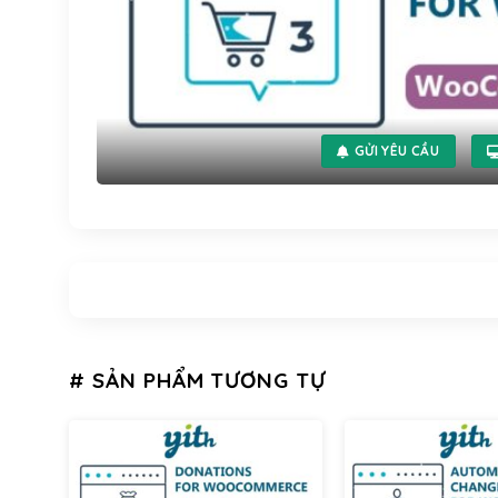
GỬI YÊU CẦU
# SẢN PHẨM TƯƠNG TỰ
Yithemes