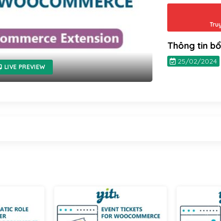
Tru
Thông tin b
25/02/2024
LIVE PREVIEW
Yithemes
Yithemes