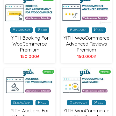
22/03/2024
5.11.0
20/03/2024
1.37.0
YITH Booking For
YITH WooCommerce
WooCommerce
Advanced Reviews
Premium
Premium
150.000
₫
150.000
₫
Yithemes
Yithemes
25/02/2024
4.0.0
22/03/2024
2.2.0
YITH Auctions For
YITH WooCommerce