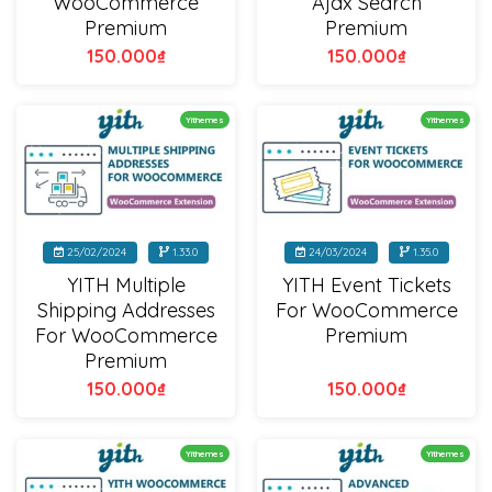
WooCommerce
Ajax Search
Premium
Premium
150.000
₫
150.000
₫
Yithemes
Yithemes
25/02/2024
1.33.0
24/03/2024
1.35.0
YITH Multiple
YITH Event Tickets
Shipping Addresses
For WooCommerce
For WooCommerce
Premium
Premium
150.000
₫
150.000
₫
Yithemes
Yithemes