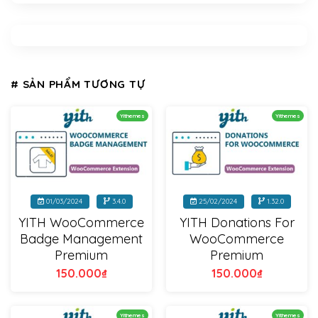
# SẢN PHẨM TƯƠNG TỰ
Yithemes
Yithemes
01/03/2024
3.4.0
25/02/2024
1.32.0
YITH WooCommerce
YITH Donations For
Badge Management
WooCommerce
Premium
Premium
150.000
₫
150.000
₫
Yithemes
Yithemes