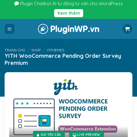
Bỏ
Plugin Chatbot AI tự động tư vấn cho WordPress
qua
Xem thêm
nội
dung
TRANG CHỦ
/
SHOP
/
YITHEMES
YITH WooCommerce Pending Order Survey
Premium
GỬI YÊU CẦU
LIVE PREVIEW