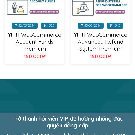
22/03/2024
1.35.0
25/02/2024
1.34.0
YITH WooCommerce
YITH WooCommerce
Account Funds
Advanced Refund
Premium
System Premium
150.000
₫
150.000
₫
Trở thành hội viên VIP để hưởng những đặc
quyền đẳng cấp