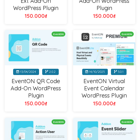
Ext Add-On
Add-On WordPress
WordPress Plugin
Plugin
150.000
₫
150.000
₫
EventON
EventON
13/04/2024
2.0.2
14/10/2025
5.0.1
EventON QR Code
EventON Virtual
Add-On WordPress
Event Calendar
Plugin
WordPress Plugin
150.000
₫
150.000
₫
EventON
EventON