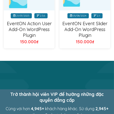
21/07/2025
2.5.6
05/08/2024
2.1
EventON Action User
EventON Event Slider
Add-On WordPress
Add-On WordPress
Plugin
Plugin
150.000
₫
150.000
₫
Trở thành hội viên VIP để hưởng những đặc
quyền đẳng cấp
Cùng với hơn
4,982
+
khách hàng khác. Sử dụng
2,982
+