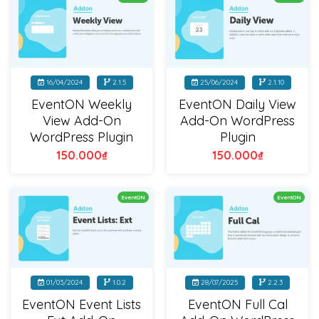
16/04/2024
2.1.5
25/06/2024
2.1.10
EventON Weekly
EventON Daily View
View Add-On
Add-On WordPress
WordPress Plugin
Plugin
150.000
₫
150.000
₫
EventON
EventON
01/03/2024
1.0.2
28/07/2025
2.2.3
EventON Event Lists
EventON Full Cal