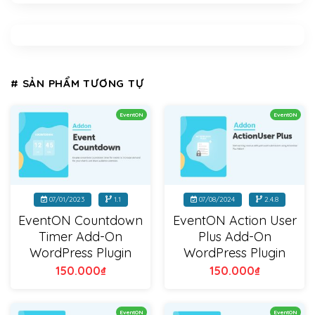
# SẢN PHẨM TƯƠNG TỰ
EventON
EventON
07/01/2023
1.1
07/08/2024
2.4.8
EventON Countdown
EventON Action User
Timer Add-On
Plus Add-On
WordPress Plugin
WordPress Plugin
150.000
₫
150.000
₫
EventON
EventON