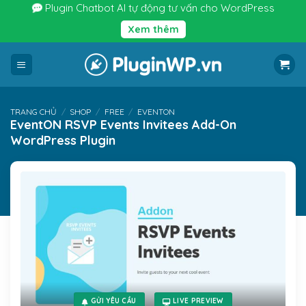
Bỏ
Plugin Chatbot AI tự động tư vấn cho WordPress
qua
Xem thêm
nội
dung
TRANG CHỦ
/
SHOP
/
FREE
/
EVENTON
EventON RSVP Events Invitees Add-On
WordPress Plugin
GỬI YÊU CẦU
LIVE PREVIEW