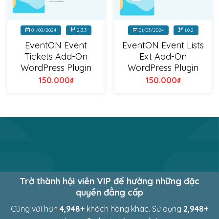
01/08/2024
2.3.3
01/03/2024
1.0.2
EventON Event
EventON Event Lists
Tickets Add-On
Ext Add-On
WordPress Plugin
WordPress Plugin
150.000
₫
150.000
₫
Trở thành hội viên VIP để hưởng những đặc
quyền đẳng cấp
Cùng với hơn
4,983
+
khách hàng khác. Sử dụng
2,983
+