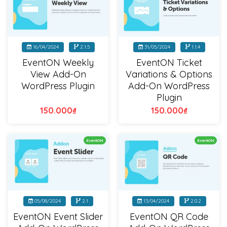
16/04/2024
2.1.5
31/05/2024
1.1.4
EventON Weekly
EventON Ticket
View Add-On
Variations & Options
WordPress Plugin
Add-On WordPress
Plugin
150.000
₫
150.000
₫
EventON
EventON
05/08/2024
2.1
13/04/2024
2.0.2
EventON Event Slider
EventON QR Code