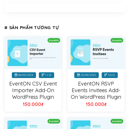
# SẢN PHẨM TƯƠNG TỰ
EventON
EventON
08/03/2024
1.1.10
25/09/2025
3.0.12
EventON CSV Event
EventON RSVP
Importer Add-On
Events Invitees Add-
WordPress Plugin
On WordPress Plugin
150.000
₫
150.000
₫
EventON
EventON