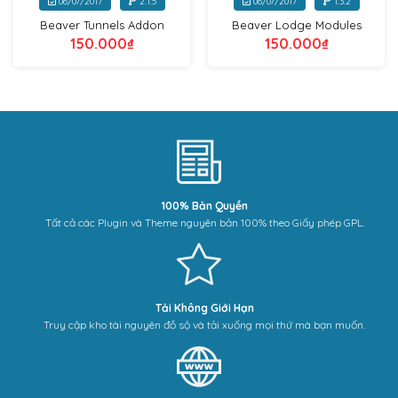
06/07/2017
2.1.5
06/07/2017
1.3.2
Beaver Tunnels Addon
Beaver Lodge Modules
150.000
₫
150.000
₫
100% Bản Quyền
Tất cả các Plugin và Theme nguyên bản 100% theo Giấy phép GPL.
Tải Không Giới Hạn
Truy cập kho tài nguyên đồ sộ và tải xuống mọi thứ mà bạn muốn.