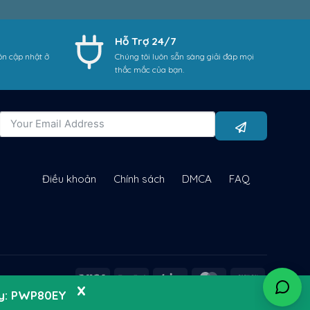
Hỗ Trợ 24/7
ôn cập nhật ở
Chúng tôi luôn sẵn sàng giải đáp mọi
thắc mắc của bạn.
Điều khoản
Chính sách
DMCA
FAQ
ay: PWP80EY