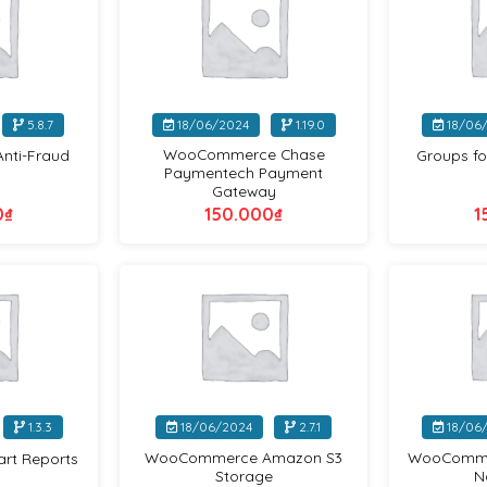
+
+
5.8.7
18/06/2024
1.19.0
18/06
WooCommerce Chase
ti-Fraud
Groups f
Paymentech Payment
Gateway
0
₫
150.000
₫
1
WooCommerce
WooCommerce
+
+
1.3.3
18/06/2024
2.7.1
18/06
WooCommerce Amazon S3
WooCommer
t Reports
Storage
N