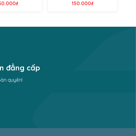
50.000
₫
150.000
₫
ền đẳng cấp
bản quyền!