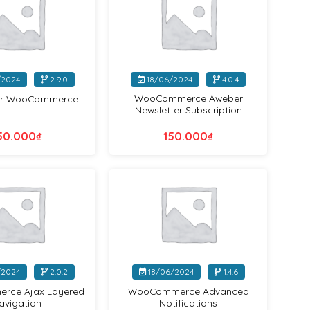
+
/2024
2.9.0
18/06/2024
4.0.4
WooCommerce Aweber
or WooCommerce
Newsletter Subscription
50.000
₫
150.000
₫
WooCommerce
WooCommerce
+
/2024
2.0.2
18/06/2024
1.4.6
ce Ajax Layered
WooCommerce Advanced
avigation
Notifications