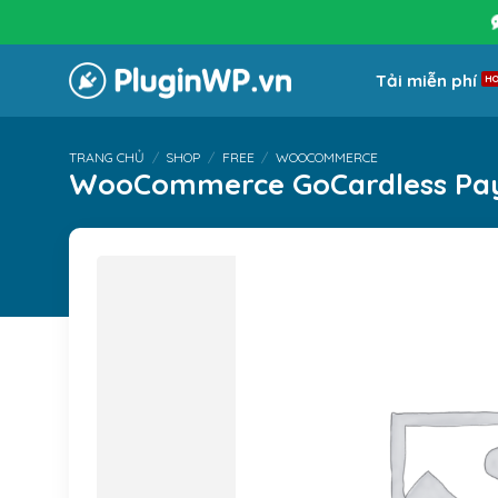
Bỏ
qua
nội
Tải miễn phí
dung
TRANG CHỦ
/
SHOP
/
FREE
/
WOOCOMMERCE
WooCommerce GoCardless Pa