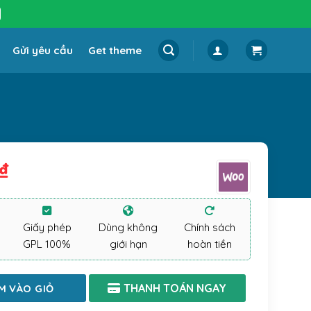
Gửi yêu cầu
Get theme
₫
Giấy phép
Dùng không
Chính sách
GPL 100%
giới hạn
hoàn tiền
M VÀO GIỎ