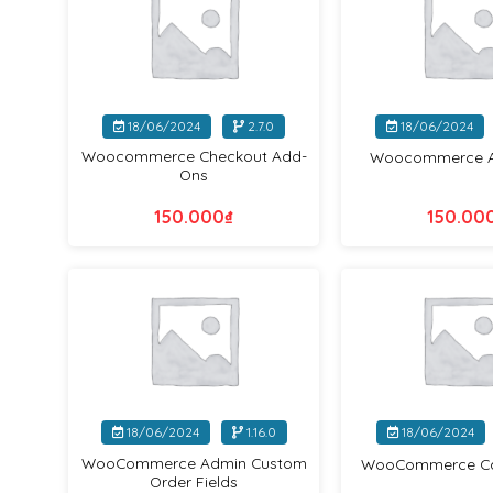
+
+
18/06/2024
2.7.0
18/06/2024
Woocommerce Checkout Add-
Woocommerce An
Ons
150.000
₫
150.00
WooCommerce
+
+
18/06/2024
1.16.0
18/06/2024
WooCommerce Admin Custom
WooCommerce Car
Order Fields