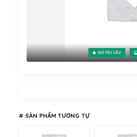
GỬI YÊU CẦU
# SẢN PHẨM TƯƠNG TỰ
WooCommerce