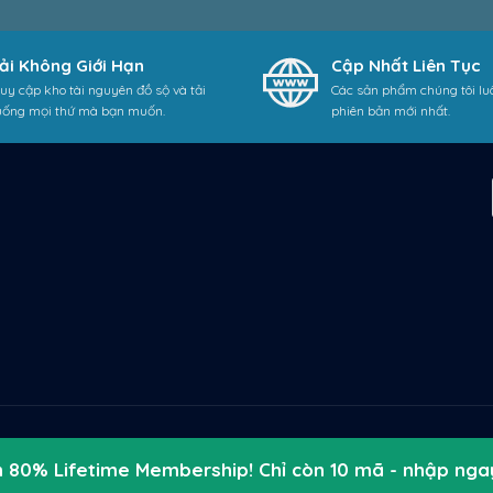
ải Không Giới Hạn
Cập Nhất Liên Tục
uy cập kho tài nguyên đồ sộ và tải
Các sản phẩm chúng tôi lu
uống mọi thứ mà bạn muốn.
phiên bản mới nhất.
 80% Lifetime Membership! Chỉ còn 10 mã - nhập ng