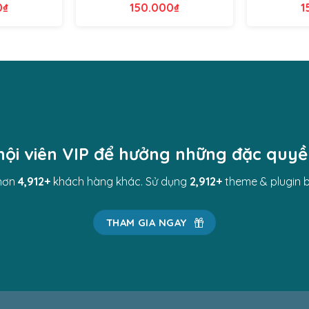
0
₫
150.000
₫
1
hội viên VIP để hưởng những đặc quy
hơn
4,982
+
khách hàng khác. Sử dụng
2,982
+
theme & plugin 
THAM GIA NGAY