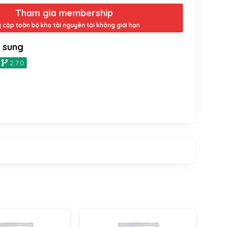
Tham gia membership
y cập toàn bộ kho tài nguyên tải không giới hạn
ổ sung
2.7.0
WooCommerce
WooCommerce