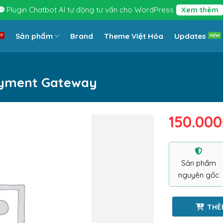
Plugin Chatbot AI tự động tư vấn cho WordPress
Xem thêm
Sản phẩm
Brand
Theme Việt Hóa
Updates
yment Gateway
150.000
Sản phẩm
nguyên gốc
THÊ