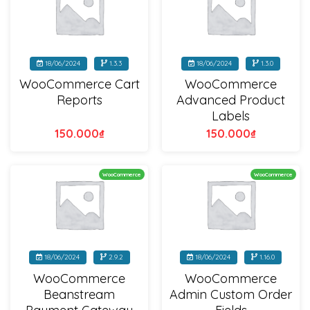
18/06/2024
1.3.3
18/06/2024
1.3.0
WooCommerce Cart
WooCommerce
Reports
Advanced Product
Labels
150.000
₫
150.000
₫
WooCommerce
WooCommerce
18/06/2024
2.9.2
18/06/2024
1.16.0
WooCommerce
WooCommerce
Beanstream
Admin Custom Order