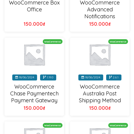
WooCommerce Box
WooCommerce
Office
Advanced
Notifications
150.000
₫
150.000
₫
WooCommerce
WooCommerce
18/06/2024
1.19.0
18/06/2024
2.6.1
WooCommerce
WooCommerce
Chase Paymentech
Australia Post
Payment Gateway
Shipping Method
150.000
₫
150.000
₫
WooCommerce
WooCommerce