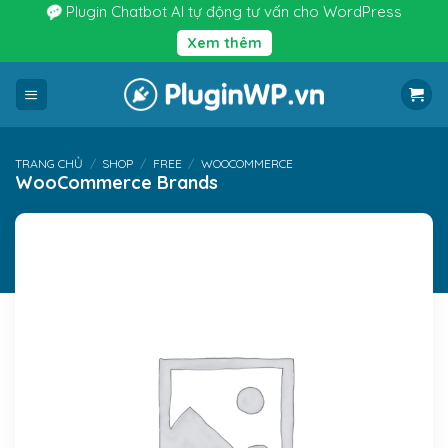
Bỏ
Plugin Chatbot AI tự động tư vấn cho WordPress
qua
Xem thêm
nội
dung
TRANG CHỦ
/
SHOP
/
FREE
/
WOOCOMMERCE
WooCommerce Brands