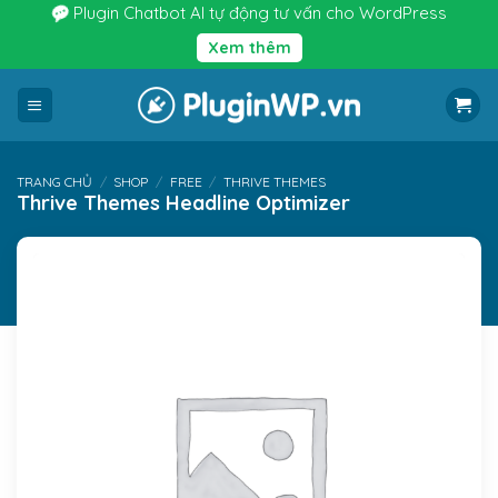
Bỏ
Plugin Chatbot AI tự động tư vấn cho WordPress
qua
Xem thêm
nội
dung
TRANG CHỦ
/
SHOP
/
FREE
/
THRIVE THEMES
Thrive Themes Headline Optimizer