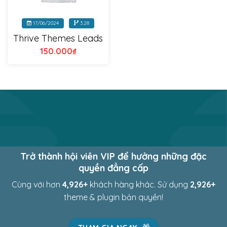
17/06/2024
3.28
Thrive Themes Leads
150.000
₫
Trở thành hội viên VIP để hưởng những đặc
quyền đẳng cấp
Cùng với hơn
4,969
+
khách hàng khác. Sử dụng
2,969
+
theme & plugin bản quyền!