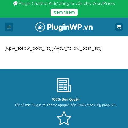
Bỏ
Plugin Chatbot AI tự động tư vấn cho WordPress
qua
Xem thêm
nội
dung
[wpw_follow_post_list][/wpw_follow_post_list]
100% Bản Quyền
Tất cả các Plugin và Theme nguyên bản 100% theo Giấy phép GPL.