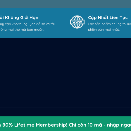
ải Không Giới Hạn
Cập Nhất Liên Tục
uy cập kho tài nguyên đồ sộ và tải
Các sản phẩm chúng tôi lu
uống mọi thứ mà bạn muốn.
phiên bản mới nhất.
 80% Lifetime Membership! Chỉ còn 10 mã - nhập ng