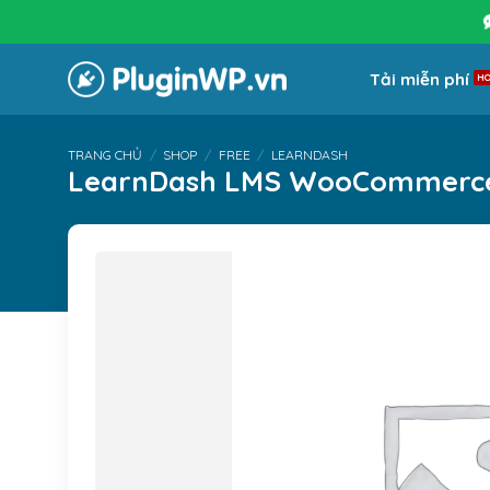
Bỏ
qua
nội
Tải miễn phí
dung
TRANG CHỦ
/
SHOP
/
FREE
/
LEARNDASH
LearnDash LMS WooCommerce 