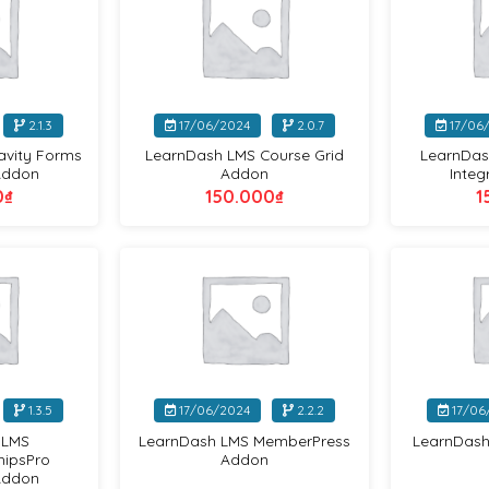
+
+
2.1.3
17/06/2024
2.0.7
17/06
avity Forms
LearnDash LMS Course Grid
LearnDas
 Addon
Addon
Integ
0
₫
150.000
₫
1
LearnDash
LearnDash
+
+
1.3.5
17/06/2024
2.2.2
17/06
 LMS
LearnDash LMS MemberPress
LearnDash 
ipsPro
Addon
 Addon