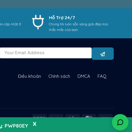
Hỗ Trợ 24/7
ôn cập nhật ở
Chúng tôi luôn sẵn sàng giải đáp mọi
thắc mắc của bạn.
Điều khoản
Chính sách
DMCA
FAQ
ay: PWP80EY