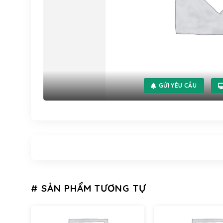
GỬI YÊU CẦU
# SẢN PHẨM TƯƠNG TỰ
LearnDash