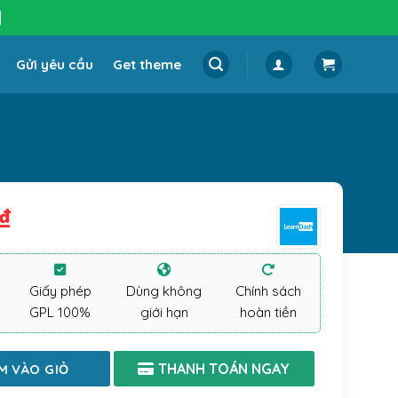
Gửi yêu cầu
Get theme
₫
Giấy phép
Dùng không
Chính sách
GPL 100%
giới hạn
hoàn tiền
M VÀO GIỎ