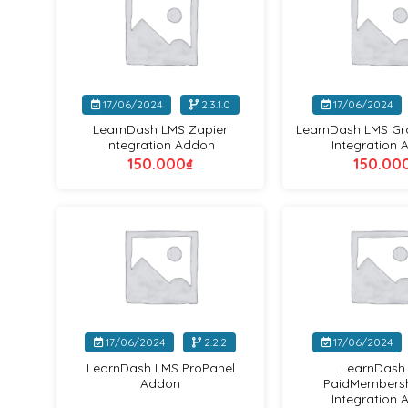
+
+
17/06/2024
2.3.1.0
17/06/2024
LearnDash LMS Zapier
LearnDash LMS Gr
Integration Addon
Integration
150.000
₫
150.00
LearnDash
+
+
17/06/2024
2.2.2
17/06/2024
LearnDash LMS ProPanel
LearnDash
Addon
PaidMembersh
Integration