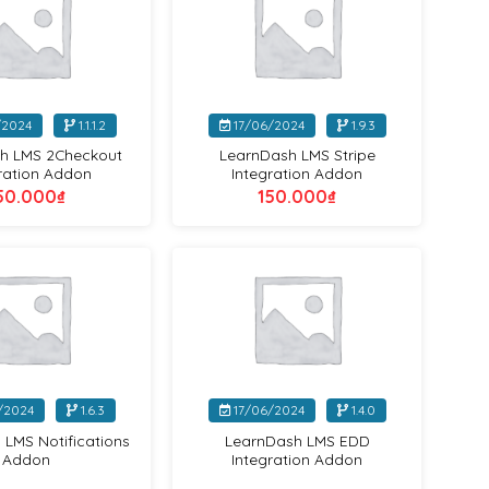
+
/2024
1.1.1.2
17/06/2024
1.9.3
h LMS 2Checkout
LearnDash LMS Stripe
ration Addon
Integration Addon
50.000
₫
150.000
₫
LearnDash
LearnDash
+
/2024
1.6.3
17/06/2024
1.4.0
LMS Notifications
LearnDash LMS EDD
Addon
Integration Addon