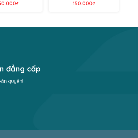
50.000
₫
150.000
₫
ền đẳng cấp
bản quyền!