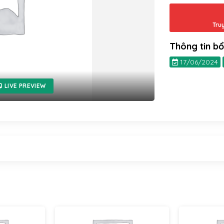
Tru
Thông tin b
17/06/2024
LIVE PREVIEW
LearnDash
LearnDash