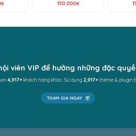
0
₫
150.000
₫
1
hội viên VIP để hưởng những đặc quy
hơn
4,983
+
khách hàng khác. Sử dụng
2,983
+
theme & plugin 
THAM GIA NGAY