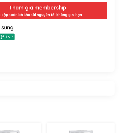
Tham gia membership
y cập toàn bộ kho tài nguyên tải không giới hạn
ổ sung
1.9.7
LearnDash
LearnDash