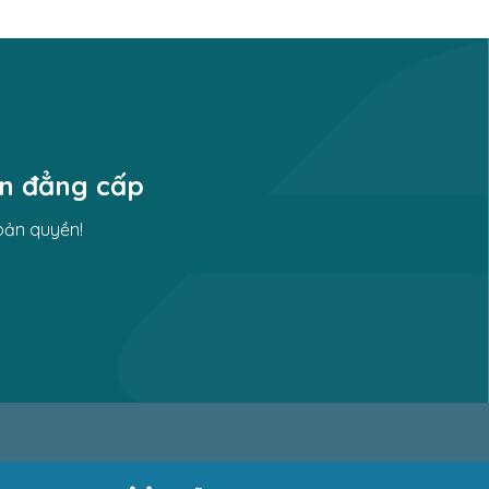
ền đẳng cấp
bản quyền!