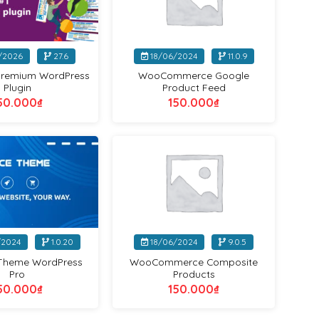
+
/2026
27.6
18/06/2024
11.0.9
Premium WordPress
WooCommerce Google
Plugin
Product Feed
50.000
₫
150.000
₫
VIP
VIP
+
2024
1.0.20
18/06/2024
9.0.5
Theme WordPress
WooCommerce Composite
Pro
Products
50.000
₫
150.000
₫