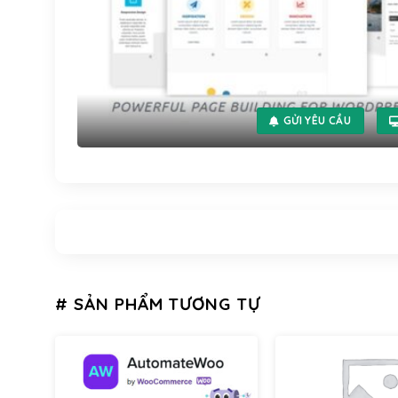
GỬI YÊU CẦU
# SẢN PHẨM TƯƠNG TỰ
VIP