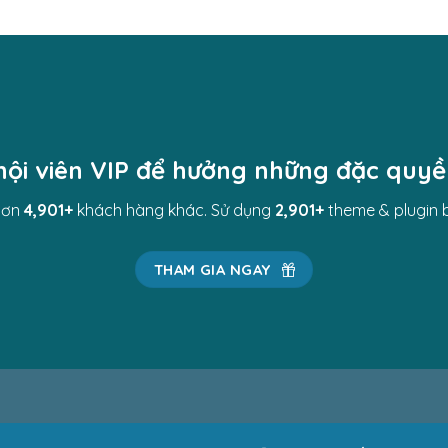
hội viên VIP để hưởng những đặc quy
hơn
4,983
+
khách hàng khác. Sử dụng
2,983
+
theme & plugin 
THAM GIA NGAY