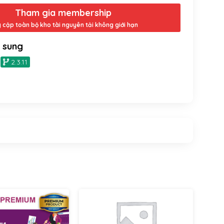
Tham gia membership
y cập toàn bộ kho tài nguyên tải không giới hạn
ổ sung
2.3.11
VIP
VIP