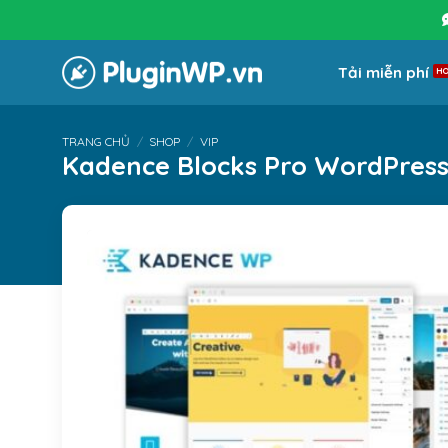
Bỏ
qua
nội
Tải miễn phí
dung
TRANG CHỦ
/
SHOP
/
VIP
Kadence Blocks Pro WordPress