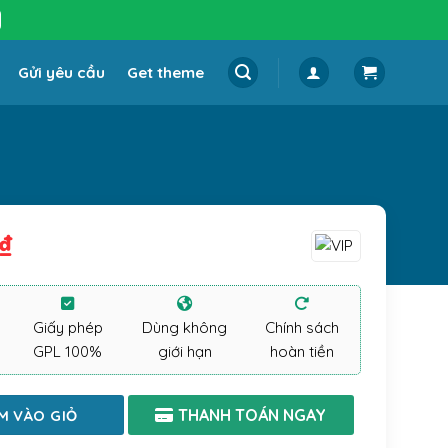
Gửi yêu cầu
Get theme
₫
Giấy phép
Dùng không
Chính sách
GPL 100%
giới hạn
hoàn tiền
M VÀO GIỎ