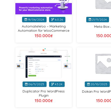
+
+
18/06/2024
6.0.26
21/11/2024
AutomateWoo – Marketing
Meta Box 
Automation for WooCommerce
150.000
₫
150.00
VIP
+
+
06/11/2025
4.5.24
20/10/2025
Duplicator Pro WordPress
Dokan Pro WordPr
Plugin
150.000
₫
150.00