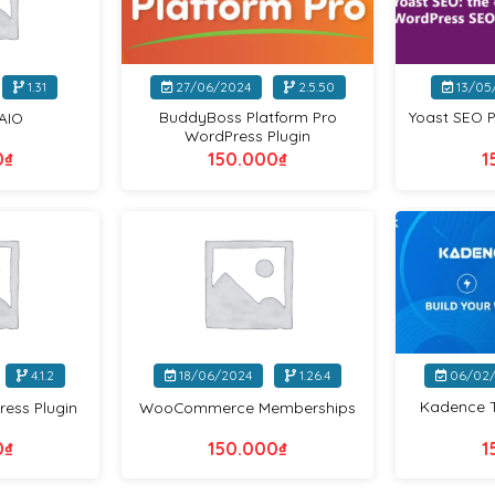
+
+
1.31
27/06/2024
2.5.50
13/05
BuddyBoss Platform Pro
Yoast SEO 
AIO
WordPress Plugin
0
₫
150.000
₫
1
VIP
VIP
+
+
4.1.2
18/06/2024
1.26.4
06/02/
Kadence 
ess Plugin
WooCommerce Memberships
0
₫
150.000
₫
1