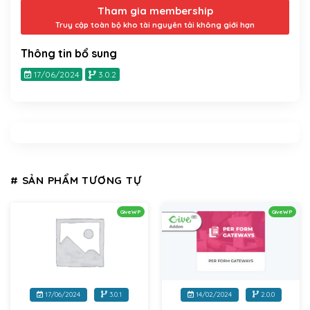
Tham gia membership
Truy cập toàn bộ kho tài nguyên tải không giới hạn
Thông tin bổ sung
17/06/2024
3.0.2
# SẢN PHẨM TƯƠNG TỰ
GiveWP
GiveWP
17/06/2024
3.0.1
14/02/2024
2.0.0