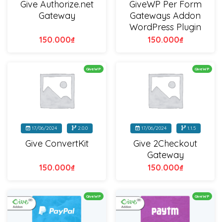
Give Authorize.net
GiveWP Per Form
Gateway
Gateways Addon
WordPress Plugin
150.000
₫
150.000
₫
GiveWP
GiveWP
17/06/2024
2.0.0
17/06/2024
1.1.5
Give 2Checkout
Give ConvertKit
Gateway
150.000
₫
150.000
₫
GiveWP
GiveWP