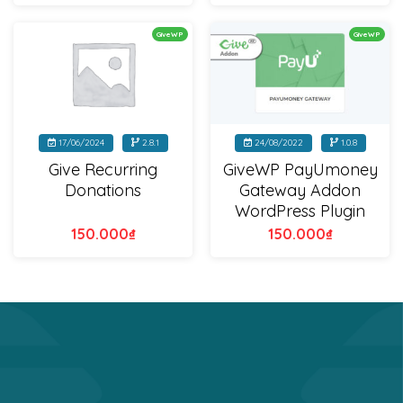
GiveWP
GiveWP
17/06/2024
2.8.1
24/08/2022
1.0.8
Give Recurring
GiveWP PayUmoney
Donations
Gateway Addon
WordPress Plugin
150.000
₫
150.000
₫