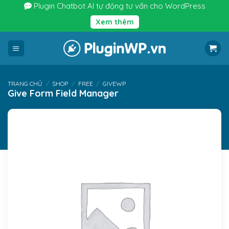
Bỏ
Plugin Chatbot AI tự động tư vấn cho WordPress
qua
Xem thêm
nội
dung
TRANG CHỦ
/
SHOP
/
FREE
/
GIVEWP
Give Form Field Manager