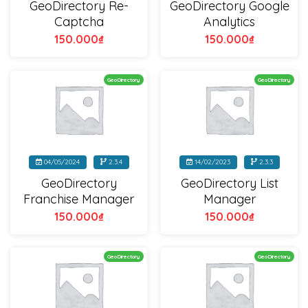
GeoDirectory Re-
GeoDirectory Google
Captcha
Analytics
150.000
₫
150.000
₫
GeoDirectory
GeoDirectory
04/05/2024
2.3.4
14/02/2023
2.3.3
GeoDirectory
GeoDirectory List
Franchise Manager
Manager
150.000
₫
150.000
₫
GeoDirectory
GeoDirectory