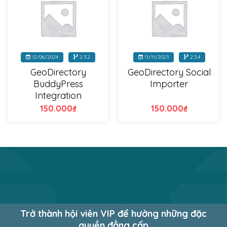
12/06/2024
2.3.2
11/11/2023
2.3.4
GeoDirectory
GeoDirectory Social
BuddyPress
Importer
Integration
150.000
₫
150.000
₫
Trở thành hội viên VIP để hưởng những đặc
quyền đẳng cấp