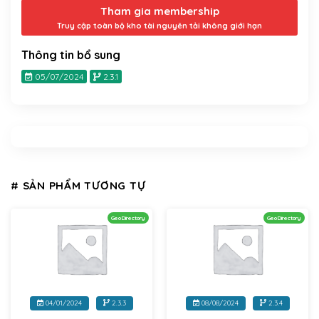
Tham gia membership
Truy cập toàn bộ kho tài nguyên tải không giới hạn
Thông tin bổ sung
05/07/2024
2.3.1
# SẢN PHẨM TƯƠNG TỰ
GeoDirectory
GeoDirectory
04/01/2024
2.3.3
08/08/2024
2.3.4