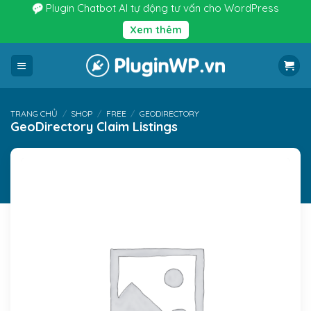
Bỏ
Plugin Chatbot AI tự động tư vấn cho WordPress
qua
Xem thêm
nội
dung
TRANG CHỦ
/
SHOP
/
FREE
/
GEODIRECTORY
GeoDirectory Claim Listings