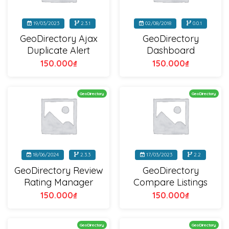
19/03/2023
2.3.1
02/08/2018
0.0.1
GeoDirectory Ajax
GeoDirectory
Duplicate Alert
Dashboard
150.000
₫
150.000
₫
GeoDirectory
GeoDirectory
18/06/2024
2.3.3
17/03/2023
2.2
GeoDirectory Review
GeoDirectory
Rating Manager
Compare Listings
150.000
₫
150.000
₫
GeoDirectory
GeoDirectory