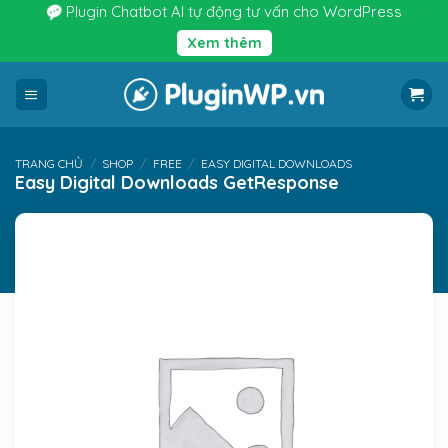
Bỏ
Plugin Chatbot AI tự động tư vấn cho WordPress
qua
Xem thêm
nội
dung
TRANG CHỦ
/
SHOP
/
FREE
/
EASY DIGITAL DOWNLOADS
Easy Digital Downloads GetResponse