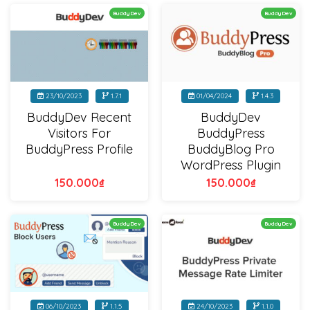
BuddyDev
BuddyDev
23/10/2023
1.7.1
01/04/2024
1.4.3
BuddyDev Recent
BuddyDev
Visitors For
BuddyPress
BuddyPress Profile
BuddyBlog Pro
WordPress Plugin
150.000
₫
150.000
₫
BuddyDev
BuddyDev
06/10/2023
1.1.5
24/10/2023
1.1.0