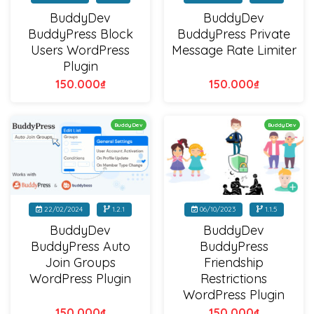
BuddyDev
BuddyDev
BuddyPress Block
BuddyPress Private
Users WordPress
Message Rate Limiter
Plugin
150.000
₫
150.000
₫
BuddyDev
BuddyDev
22/02/2024
1.2.1
06/10/2023
1.1.5
BuddyDev
BuddyDev
BuddyPress Auto
BuddyPress
Join Groups
Friendship
WordPress Plugin
Restrictions
WordPress Plugin
150.000
₫
150.000
₫