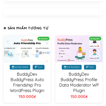
# SẢN PHẨM TƯƠNG TỰ
BuddyDev
BuddyDev
22/02/2024
1.2.1
23/10/2023
1.0.2
BuddyDev
BuddyDev
BuddyPress Auto
BuddyPress Profile
Friendship Pro
Data Moderator WP
WordPress Plugin
Plugin
150.000
₫
150.000
₫