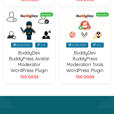
BuddyDev
BuddyDev
25/12/2023
1.1.8
22/02/2024
1.5.2
BuddyDev
BuddyDev
BuddyPress Avatar
BuddyPress
Moderator
Moderation Tools
WordPress Plugin
WordPress Plugin
150.000
₫
150.000
₫